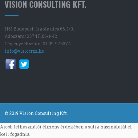
VISION CONSULTING KFT.
1161 Budapest, Iskola utca 66. 1/3.
Adószám: 23747106-1-42
Cégjegyzékszám: 01-09-976374
info@visiocrm.hu
© 2019 Vision Consulting Kft.
A jobb felhasználói élmény érdekében a sütik használatát el
kell fogadnia.