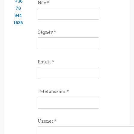
+36
Név
*
70
944
1636
Cégnév
*
Email
*
Telefonszám
*
Üzenet
*