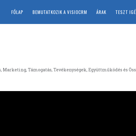
FŐLAP
BEMUTATKOZIK A VISIOCRM
ÁRAK
TESZT IG
, Marketing, Támogatás, Tevékenységek, Együttműködés és Össz