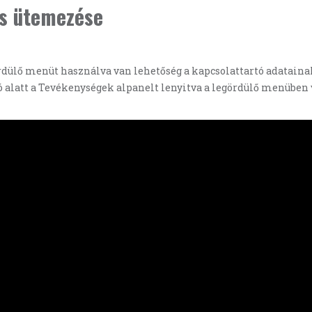
ás ütemezése
rdülő menüt használva van lehetőség a kapcsolattartó adatainak
ó alatt a Tevékenységek alpanelt lenyitva a legördülő menüben 