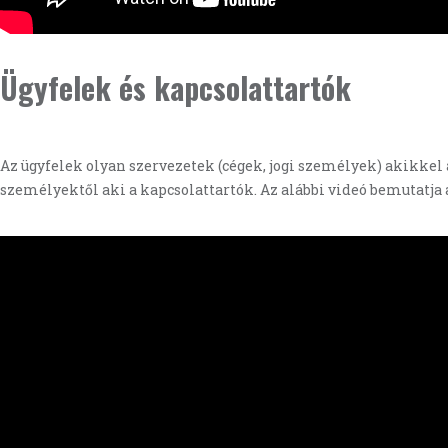
Ügyfelek és kapcsolattartók
Az ügyfelek olyan szervezetek (cégek, jogi személyek) akikkel 
személyektől aki a kapcsolattartók. Az alábbi videó bemutatja 