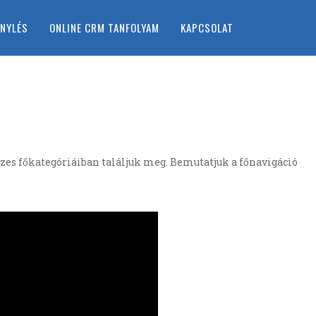
ÉNYLÉS
ONLINE CRM TANFOLYAM
KAPCSOLAT
es főkategóriáiban találjuk meg. Bemutatjuk a főnavigáció