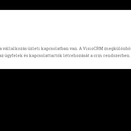
a vállalkozás üzleti kapcsolatban van. A VisioCRM megkülönbözt
az ügyfelek és kapcsolattartók létrehozását a crm rendszerben.