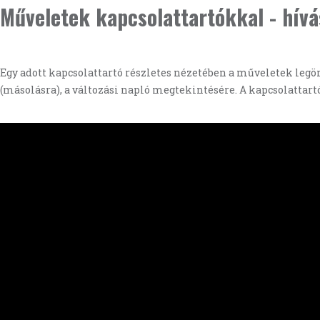
Műveletek kapcsolattartókkal - hív
Egy adott kapcsolattartó részletes nézetében a műveletek legö
(másolásra), a változási napló megtekintésére. A kapcsolattart