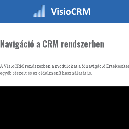
Navigáció a CRM rendszerben
A VisioCRM rendszerben a modulokat a főnavigáció Értékesítés
egyéb részeit és az oldalmenü használatát is.