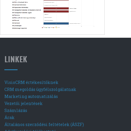
LINKEK
VisioCRM értékesítőknek
CRM megoldás ügyfélszolgálatnak
Marketing automatizálás
Vezetői jelentések
Számlázás
Árak
Általános szerződési feltételek (ÁSZF)