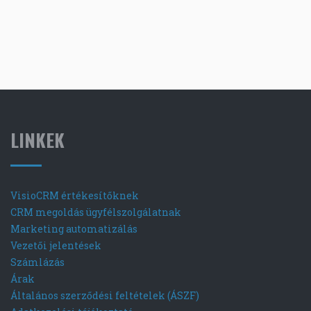
LINKEK
VisioCRM értékesítőknek
CRM megoldás ügyfélszolgálatnak
Marketing automatizálás
Vezetői jelentések
Számlázás
Árak
Általános szerződési feltételek (ÁSZF)